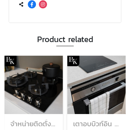
Product related
จำหน่ายติดตั้งเตาแก๊สฝัง เตาฝัง เตาแก๊สบิวท์อิน
เตาอบบิวท์อิน เตาอบแบบฝัง เตาอบ built in